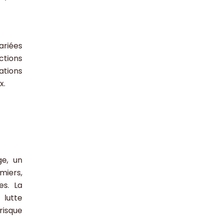
ariées
ctions
ations
x.
ge, un
miers,
es. La
 lutte
risque