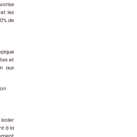
vorise
et les
30% de
opique
tes et
on aux
ron
isoler
t à la
rement