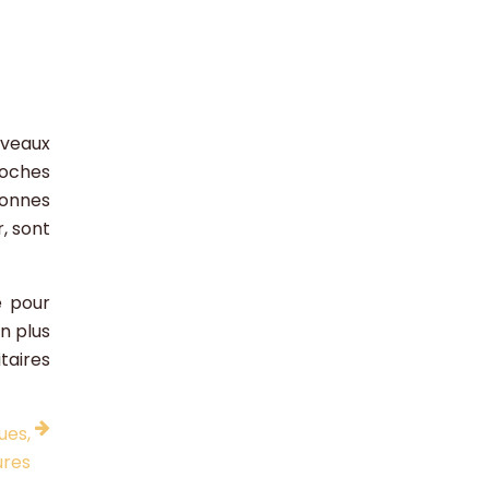
uveaux
roches
sonnes
, sont
e pour
n plus
taires
ues,
ures