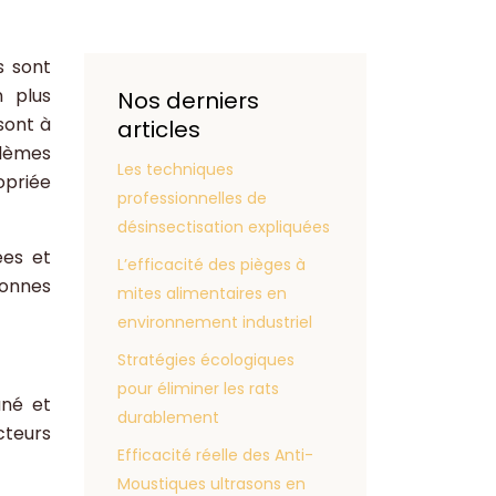
s sont
n plus
Nos derniers
sont à
articles
blèmes
Les techniques
opriée
professionnelles de
désinsectisation expliquées
ées et
L’efficacité des pièges à
sonnes
mites alimentaires en
environnement industriel
Stratégies écologiques
pour éliminer les rats
ané et
durablement
cteurs
Efficacité réelle des Anti-
Moustiques ultrasons en