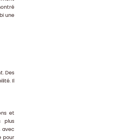
montré
bi une
t. Des
ité. Il
ons et
s plus
, avec
e pour