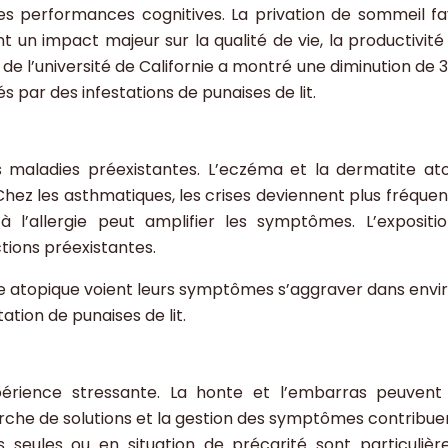
t les performances cognitives. La privation de sommeil fa
nt un impact majeur sur la qualité de vie, la productivité 
 de l’université de Californie a montré une diminution de 
és par des infestations de punaises de lit.
es maladies préexistantes. L’eczéma et la dermatite at
Chez les asthmatiques, les crises deviennent plus fréquen
 à l’allergie peut amplifier les symptômes. L’expositi
tions préexistantes.
e atopique voient leurs symptômes s’aggraver dans envi
tion de punaises de lit.
érience stressante. La honte et l’embarras peuvent 
erche de solutions et la gestion des symptômes contribuen
s seules ou en situation de précarité sont particuliè