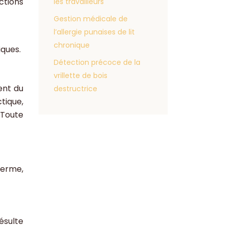
ctions
les travailleurs
Gestion médicale de
l’allergie punaises de lit
chronique
iques.
Détection précoce de la
vrillette de bois
ent du
destructrice
tique,
 Toute
terme,
ésulte