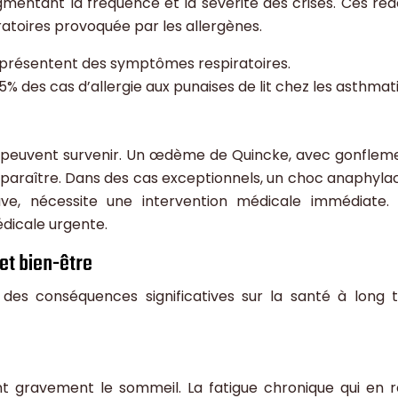
mentant la fréquence et la sévérité des crises. Ces réa
ratoires provoquée par les allergènes.
 présentent des symptômes respiratoires.
% des cas d’allergie aux punaises de lit chez les asthmat
es peuvent survenir. Un œdème de Quincke, avec gonflem
apparaître. Dans des cas exceptionnels, un choc anaphylac
ave, nécessite une intervention médicale immédiate.
dicale urgente.
et bien-être
 des conséquences significatives sur la santé à long 
 gravement le sommeil. La fatigue chronique qui en r