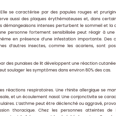
Elle se caractérise par des papules rouges et prurigin
erve aussi des plaques érythémateuses et, dans certai
les démangeaisons intenses perturbent le sommeil et la q
: une personne fortement sensibilisée peut réagir à une 
 même en présence d’une infestation importante. Des 
ènes d’autres insectes, comme les acariens, sont poss
ar des punaises de lit développent une réaction cutanée
s peut soulager les symptômes dans environ 80% des cas.
es réactions respiratoires. Une rhinite allergique se man
ale, et un écoulement nasal. Une conjonctivite se carac
ulaires. L’asthme peut être déclenché ou aggravé, prov
ression thoracique. Chez les personnes atteintes de