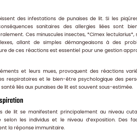
ssent des infestations de punaises de lit. Si les piqûre
conséquences sanitaires des allergies liées sont bie
ralement. Ces minuscules insectes, *Cimex lectularius*, 
mplexes, allant de simples démangeaisons à des pro
ure de ces réactions est essentiel pour une gestion appr
créments et leurs mues, provoquent des réactions vari
oies respiratoires et le bien-être psychologique des per
anté liés aux punaises de lit est souvent sous-estimée.
spiration
es de lit se manifestent principalement au niveau cut
e selon les individus et le niveau d’exposition. Des fa
nt la réponse immunitaire.