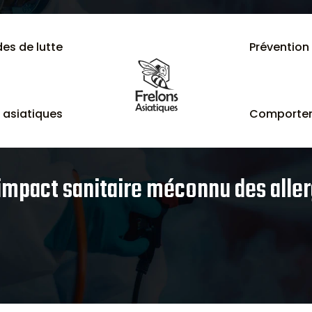
es de lutte
Prévention
 asiatiques
Comportem
’impact sanitaire méconnu des aller