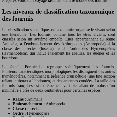
Préparez-vous à un voyage fascinant dans le monde des fourmis!
Les niveaux de classification taxonomique
des fourmis
La classification scientifique, ou taxonomie, organise le vivant selon
une hiérarchie. Les fourmis, comme tous les êtres vivants, sont
classées selon un système emboîté. Elles appartiennent au règne
Animalia, à l’embranchement des Arthropodes (Arthropoda), à la
classe des Insectes (Insecta), et à l’ordre des Hyménoptères
(Hymenoptera), qui inclut également les abeilles, les guêpes et les
bourdons.
La famille Formicidae regroupe spécifiquement les fourmis.
Plusieurs caractéristiques morphologiques les distinguent des autres
hyménoptères, notamment la présence d’un pétiole (une fine section
reliant le thorax à l’abdomen) et des antennes coudées. La taille des
fourmis françaises est extrêmement variable, allant de moins d’un
millimètre à près de deux centimètres pour certaines espèces.
Règne :
Animalia
Embranchement :
Arthropoda
Classe :
Insecta
Ordre :
Hymenoptera