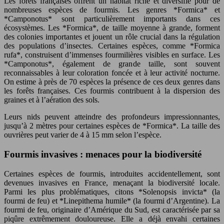
Les forêts françaises offrent un habitat riche et diversifié pour de
nombreuses espèces de fourmis. Les genres *Formica* et
*Camponotus* sont particulièrement importants dans ces
écosystèmes. Les *Formica*, de taille moyenne à grande, forment
des colonies importantes et jouent un rôle crucial dans la régulation
des populations d’insectes. Certaines espèces, comme *Formica
rufa*, construisent d’immenses fourmilières visibles en surface. Les
*Camponotus*, également de grande taille, sont souvent
reconnaissables à leur coloration foncée et à leur activité nocturne.
On estime à près de 70 espèces la présence de ces deux genres dans
les forêts françaises. Ces fourmis contribuent à la dispersion des
graines et à l’aération des sols.
Leurs nids peuvent atteindre des profondeurs impressionnantes,
jusqu’à 2 mètres pour certaines espèces de *Formica*. La taille des
ouvrières peut varier de 4 à 15 mm selon l’espèce.
Fourmis invasives : menaces pour la biodiversité
Certaines espèces de fourmis, introduites accidentellement, sont
devenues invasives en France, menaçant la biodiversité locale.
Parmi les plus problématiques, citons *Solenopsis invicta* (la
fourmi de feu) et *Linepithema humile* (la fourmi d’Argentine). La
fourmi de feu, originaire d’Amérique du Sud, est caractérisée par sa
piqûre extrêmement douloureuse. Elle a déjà envahi certaines