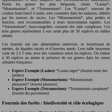
Parmi les genres les plus fréquents, citons *Lasius*,
*Monomorium*, et *Tetramorium*. Les *Lasius*, souvent de
couleur brun foncé à noire, sont courantes dans les maisons, attirées
par les sources de sucres. Les *Monomorium*, plus petites et
foncées, sont reconnaissables à leurs mouvements rapides. Les
*Tetramorium*, brun-rougeâtre, creusent des nids complexes. Ces
trois genres représentent à eux seuls plus de 50 espèces en milieu
urbain.
Ces fourmis ont une alimentation omnivore, se nourrissant de
miettes, de liquides sucrés et d’insectes morts. Leur taille moyenne
varie de 2 à 5 mm, avec des variations selon les espèces. On estime
à 30 espèces au moins la présence de ces genres dans les zones
urbaines françaises.
Espèce Exemple (Lasius):
*Lasius niger* (fourmi noire des
jardins)
Espèce Exemple (Monomorium):
*Monomorium
pharaonis* (fourmi pharaon)
Espèce Exemple (Tetramorium):
*Tetramorium caespitum*
(fourmi des pavements)
Fourmis des forêts : biodiversité et rôle écologique